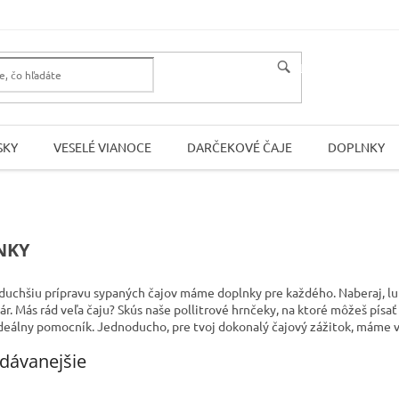
HĽADAŤ
SKY
VESELÉ VIANOCE
DARČEKOVÉ ČAJE
DOPLNKY
NKY
uchšiu prípravu sypaných čajov máme doplnky pre každého. Naberaj, luhuj
r. Más rád veľa čaju? Skús naše pollitrové hrnčeky, na ktoré môžeš písať 
 ideálny pomocník. Jednoducho, pre tvoj dokonalý čajový zážitok, máme 
dávanejšie