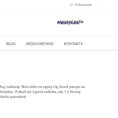
Prihlásenie
NÁKUPNÝ KOŠÍK
Prázdny košík
BLOG
VEĽKOOBCHOD
KONTAKTY
, nalievaj. Skús sitko na sypný čaj, ktoré pasuje na
kriedou. Pokiaľ ste čajová rodinka, nás 1.5 litrový
všetko potrebné.