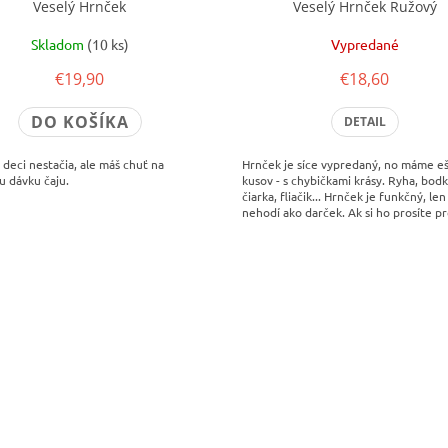
Veselý Hrnček
Veselý Hrnček Ružový
Skladom
(10 ks)
Vypredané
€19,90
€18,60
DO KOŠÍKA
DETAIL
 deci nestačia, ale máš chuť na
Hrnček je síce vypredaný, no máme e
u dávku čaju.
kusov - s chybičkami krásy. Ryha, bodk
čiarka, fliačik... Hrnček je funkčný, len
nehodí ako darček. Ak si ho prosíte p
a...