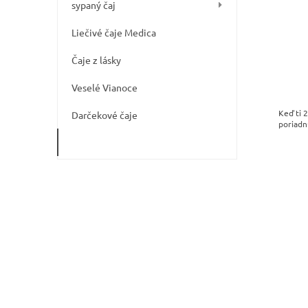
o
sypaný čaj
k
v
t
Liečivé čaje Medica
o
v
Čaje z lásky
Veselé Vianoce
Keď ti 2
Darčekové čaje
poriadn
Doplnky