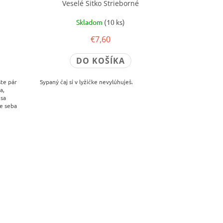
Veselé Sitko Strieborné
Skladom
(10 ks)
€7,60
DO KOŠÍKA
šte pár
Sypaný čaj si v lyžičke nevylúhuješ.
a,
 sa
re seba