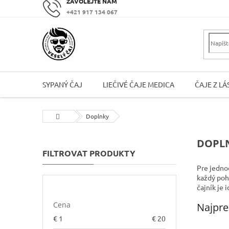
Prejsť
+421 917 134 067
na
obsah
SYPANÝ ČAJ
LIEČIVÉ ČAJE MEDICA
ČAJE Z LÁ
Domov
Doplnky
B
DOPL
o
č
Pre jednod
n
každý pohá
ý
čajník je
p
Cena
Najpre
a
€
1
€
20
n