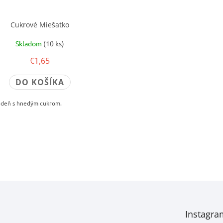
Cukrové Miešatko
Skladom
(10 ks)
€1,65
DO KOŠÍKA
i deň s hnedým cukrom.
O
v
l
á
d
a
c
i
Instagra
e