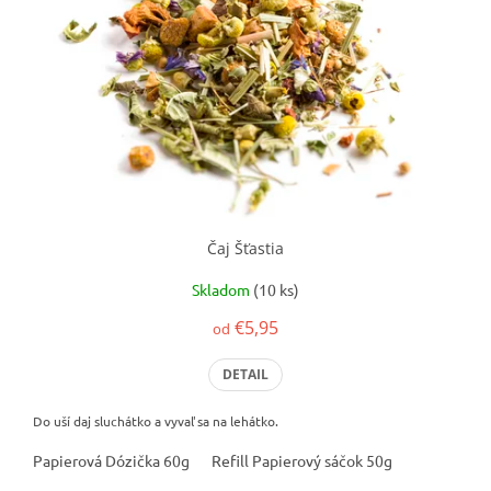
Čaj Šťastia
Skladom
(10 ks)
€5,95
od
DETAIL
Do uší daj sluchátko a vyvaľ sa na lehátko.
Papierová Dózička 60g
Refill Papierový sáčok 50g