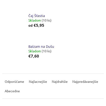
Čaj Šťastia
Skladom
(10 ks)
€5,95
od
Balzam na Dušu
Skladom
(10 ks)
€7,60
R
a
Odporúčame
Najlacnejšie
Najdrahšie
Najpredávanejšie
d
e
Abecedne
n
i