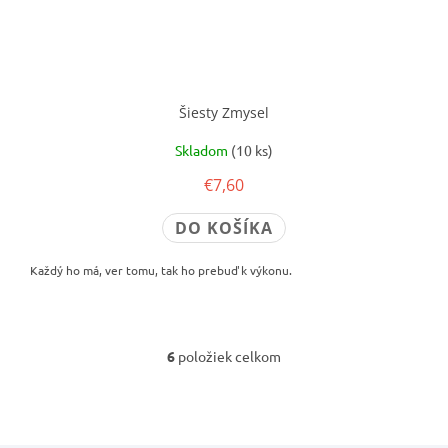
Šiesty Zmysel
Skladom
(10 ks)
€7,60
DO KOŠÍKA
Každý ho má, ver tomu, tak ho prebuď k výkonu.
6
položiek celkom
O
v
l
á
d