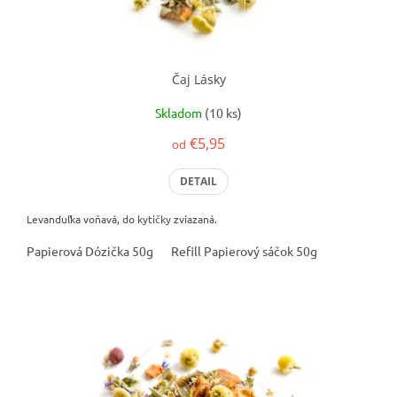
Čaj Lásky
Skladom
(10 ks)
€5,95
od
DETAIL
Levanduľka voňavá, do kytičky zviazaná.
Papierová Dózička 50g
Refill Papierový sáčok 50g