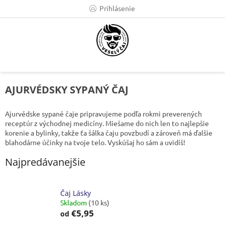
Prejsť
Prihlásenie
na
obsah
AJURVÉDSKY SYPANÝ ČAJ
Ajurvédske sypané čaje pripravujeme podľa rokmi preverených
receptúr z východnej medicíny. Miešame do nich len to najlepšie
korenie a bylinky, takže ťa šálka čaju povzbudí a zároveň má ďalšie
blahodárne účinky na tvoje telo. Vyskúšaj ho sám a uvidíš!
Najpredávanejšie
Čaj Lásky
Skladom
(10 ks)
€5,95
od