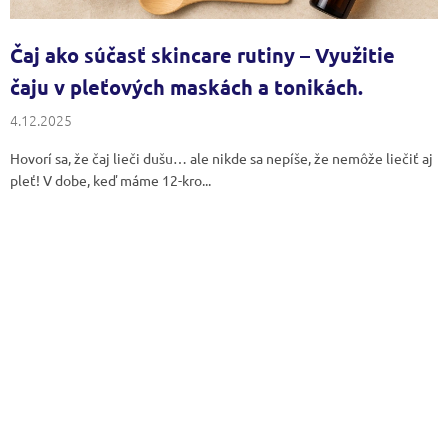
v
Čaj ako súčasť skincare rutiny – Využitie
čaju v pleťových maskách a tonikách.
4.12.2025
Hovorí sa, že čaj lieči dušu… ale nikde sa nepíše, že nemôže liečiť aj
pleť! V dobe, keď máme 12-kro...