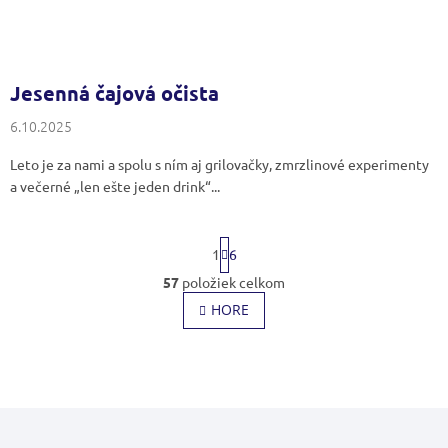
Jesenná čajová očista
6.10.2025
Leto je za nami a spolu s ním aj grilovačky, zmrzlinové experimenty
a večerné „len ešte jeden drink“...
S
1
6
t
r
57
položiek celkom
O
á
v
HORE
n
l
k
o
á
v
d
a
a
n
c
i
Z
i
e
á
e