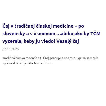
Čaj v tradičnej čínskej medicíne – po
slovensky a s úsmevom …alebo ako by TČM
vyzerala, keby ju viedol Veselý čaj
27.11.2025
Tradičná čínska medicína (TČM) pracuje s energiou qi. Tá sa v tele
správa ako tvoja nálada – raz hor...