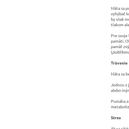
Mäta sa p
vyhýbať k
by však m
tlakom al
Pre svoje 
pamäti. O
pamäť zvý
(
publikov
Trávenie
Mäta sa b
Jednou z 
alebo iný
Pomáha zm
metaboliz
Stres
Ak sa cíti