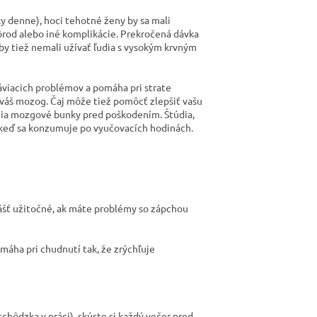
ky denne), hoci tehotné ženy by sa mali
rod alebo iné komplikácie. Prekročená dávka
y tiež nemali užívať ľudia s vysokým krvným
tráviacich problémov a pomáha pri strate
 váš mozog. Čaj môže tiež pomôcť zlepšiť vašu
nia mozgové bunky pred poškodením. Štúdia,
ť, keď sa konzumuje po vyučovacích hodinách.
ášť užitočné, ak máte problémy so zápchou
máha pri chudnutí tak, že zrýchľuje
schôdzka v práci), skúste si každý večer pred