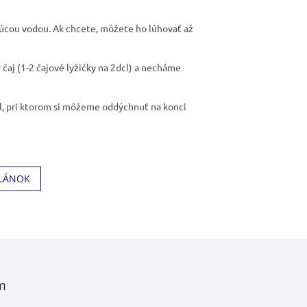
rúcou vodou. Ak chcete, môžete ho lúhovať až
aj (1-2 čajové lyžičky na 2dcl) a necháme
ál, pri ktorom si môžeme oddýchnuť na konci
ČLÁNOK
m