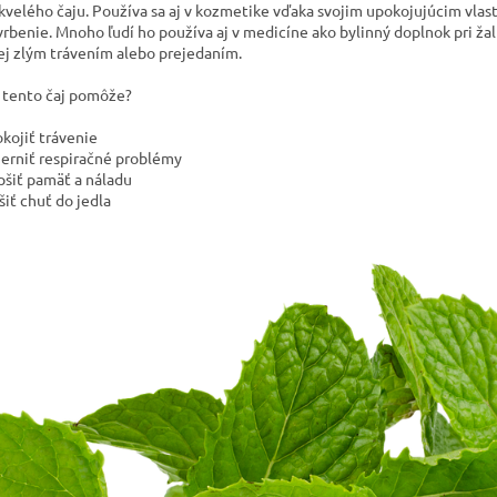
skvelého čaju. Používa sa aj v kozmetike vďaka svojim upokojujúcim vlas
vrbenie. Mnoho ľudí ho používa aj v medicíne ako bylinný doplnok pri ža
j zlým trávením alebo prejedaním.
 tento čaj pomôže?
kojiť trávenie
erniť respiračné problémy
pšiť pamäť a náladu
šiť chuť do jedla