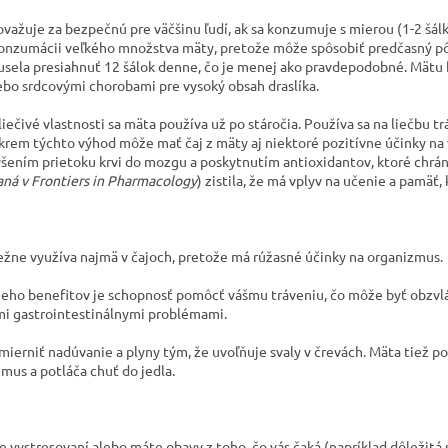
ovažuje za bezpečnú pre väčšinu ľudí, ak sa konzumuje s mierou (1-2 šál
onzumácii veľkého množstva mäty, pretože môže spôsobiť predčasný pô
usela presiahnuť 12 šálok denne, čo je menej ako pravdepodobné. Mätu b
ebo srdcovými chorobami pre vysoký obsah draslíka.
liečivé vlastnosti sa mäta používa už po stáročia. Používa sa na liečbu 
krem týchto výhod môže mať čaj z mäty aj niektoré pozitívne účinky na
šením prietoku krvi do mozgu a poskytnutím antioxidantov, ktoré chrá
aná v Frontiers in Pharmacology
) zistila, že má vplyv na učenie a pamä
ežne využíva najmä v čajoch, pretože má rúžasné účinky na organizmus.
jeho benefitov je schopnosť pomôcť vášmu tráveniu, čo môže byť obzvl
mi gastrointestinálnymi problémami.
ierniť nadúvanie a plyny tým, že uvoľňuje svaly v črevách. Mäta tiež po
mus a potláča chuť do jedla.
te vystresovaní alebo máte obavy z toho, čo vás čaká (napríklad dôležitá 