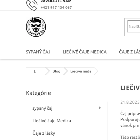
Prejsť
+421 917 134 067
na
obsah
SYPANÝ ČAJ
LIEČIVÉ ČAJE MEDICA
ČAJE Z LÁ
Domov
Blog
Liečivá mäta
B
LIEČI
Kategórie
Preskočiť
o
kategórie
č
21.8.2025
n
sypaný čaj
Čaj pripr
ý
Podporuje
p
Liečivé čaje Medica
vánok pre
a
Čaje z lásky
n
Táto rast