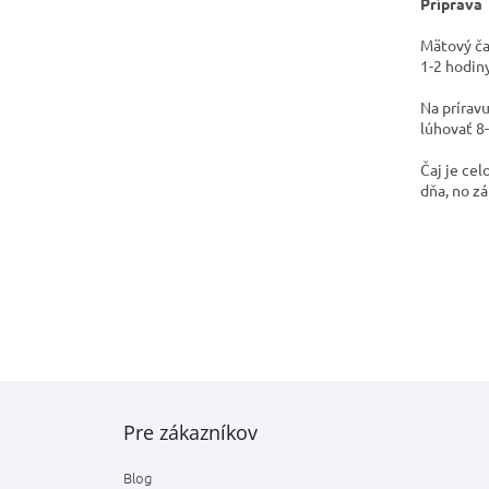
Príprava
Mätový ča
1-2 hodiny
Na prírav
lúhovať 8
Čaj je ce
dňa, no zá
Z
á
Pre zákazníkov
p
ä
Blog
t