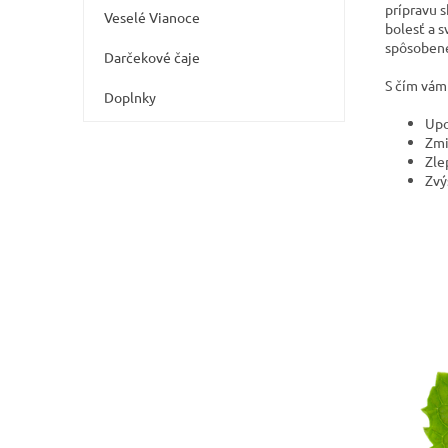
e
prípravu 
Veselé Vianoce
l
bolesť a s
spôsobene
Darčekové čaje
S čím vám
Doplnky
Upo
Zmi
Zle
Zvý