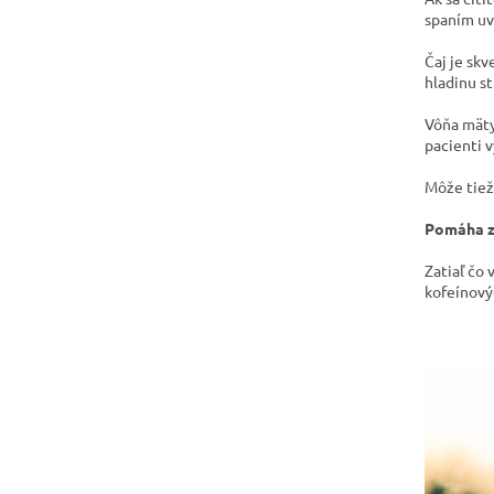
spaním uv
Čaj je sk
hladinu st
Vôňa mäty 
pacienti v
Môže tiež
Pomáha z
Zatiaľ čo 
kofeínovýc