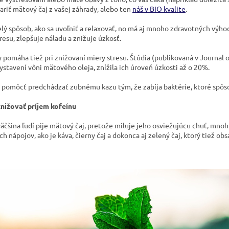
ariť mätový čaj z vašej záhrady, alebo ten
náš v BIO kvalite
.
velý spôsob, ako sa uvoľniť a relaxovať, no má aj mnoho zdravotných vý
resu, zlepšuje náladu a znižuje úzkosť.
pomáha tiež pri znižovaní miery stresu. Štúdia (publikovaná v Journal of
ystavení vôni mätového oleja, znížila ich úroveň úzkosti až o 20%.
 pomôcť predchádzať zubnému kazu tým, že zabíja baktérie, ktoré spôs
nižovať príjem kofeínu
väčšina ľudí pije mätový čaj, pretože miluje jeho osviežujúcu chuť, mnohí
h nápojov, ako je káva, čierny čaj a dokonca aj zelený čaj, ktorý tiež o