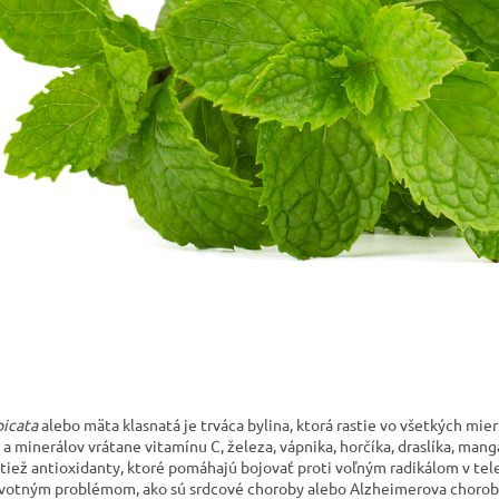
icata
alebo mäta klasnatá je trváca bylina, ktorá rastie vo všetkých mie
a minerálov vrátane vitamínu C, železa, vápnika, horčíka, draslíka, man
tiež antioxidanty, ktoré pomáhajú bojovať proti voľným radikálom v tele
votným problémom, ako sú srdcové choroby alebo Alzheimerova chorob