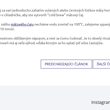
j sa varí jednoducho zaliatím sušených alebo čerstvých lístkov mäty ho
 v chladničke, aby ste vytvorili “cold brew” mätový čaj.
u nášho
mätového čaju
necháme vodu zovrieť na 100°C, zalejeme sypaný č
-10 minút.
losvetovo obľúbeným nápojom, a niet sa čomu čudovať. Je to skvelý ritu
roveň má aj veľa výhod, vďaka ktorým sa ho oplatí piť ešte častejšie.
PREDCHÁDZAJÚCI ČLÁNOK
ĎALŠÍ 
Instagra