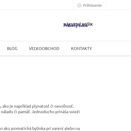
Prihlásenie
NÁKUPNÝ KOŠÍK
Prázdny košík
BLOG
VEĽKOOBCHOD
KONTAKTY
ako je napríklad plynatosť či nevoľnosť.
ť náladu či pamäť. Jednoducho prináša svieži
o ako aromatická bylinka pri varení alebo na