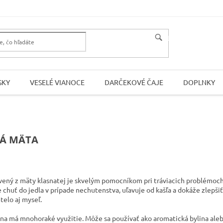
HĽADAŤ
SKY
VESELÉ VIANOCE
DARČEKOVÉ ČAJE
DOPLNKY
VÁ MÄTA
avený z mäty klasnatej je skvelým pomocníkom pri tráviacich problémoch, 
 chuť do jedla v prípade nechutenstva, uľavuje od kašľa a dokáže zlepši
 telo aj myseľ.
lina má mnohoraké využitie. Môže sa používať ako aromatická bylina aleb