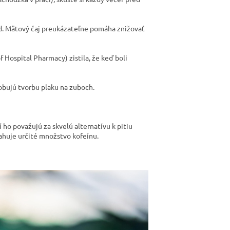
hod. Mätový čaj preukázateľne pomáha znižovať
 Hospital Pharmacy) zistila, že keď boli
obujú tvorbu plaku na zuboch.
 ho považujú za skvelú alternatívu k pitiu
bsahuje určité množstvo kofeínu.