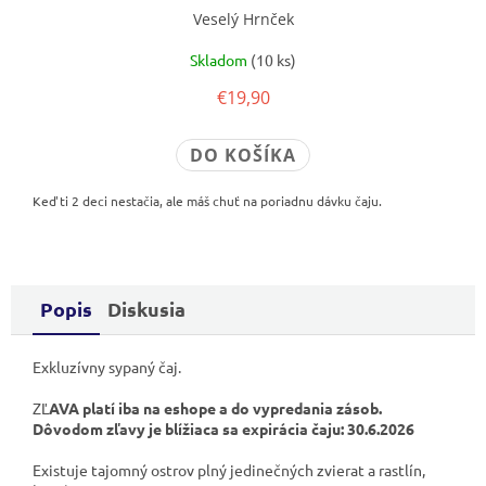
Veselý Hrnček
Skladom
(10 ks)
€19,90
DO KOŠÍKA
Keď ti 2 deci nestačia, ale máš chuť na poriadnu dávku čaju.
Popis
Diskusia
Exkluzívny sypaný čaj.
ZĽ
AVA platí iba na eshope a do vypredania zásob.
Dôvodom zľavy je blížiaca sa expirácia čaju: 30.6.2026
Existuje tajomný ostrov plný jedinečných zvierat a rastlín,