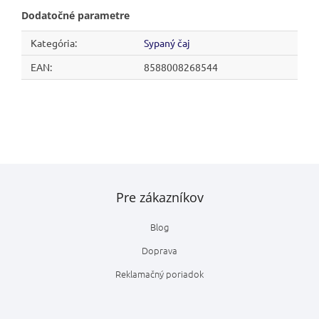
Dodatočné parametre
Kategória
:
Sypaný čaj
EAN
:
8588008268544
Z
á
Pre zákazníkov
p
ä
Blog
t
i
Doprava
e
Reklamačný poriadok