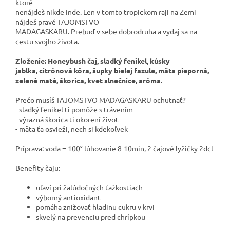
ktoré
nenájdeš nikde inde. Len v tomto tropickom raji na Zemi
nájdeš pravé TAJOMSTVO
MADAGASKARU. Prebuď v sebe dobrodruha a vydaj sa na
cestu svojho života.
Zloženie: Honeybush čaj, sladký fenikel, kúsky
jablka,
citrónová kôra, šupky bielej fazule, mäta pieporná,
zelené
maté, škorica, kvet slnečnice, aróma.
Prečo musíš TAJOMSTVO MADAGASKARU ochutnať?
- sladký fenikel ti pomôže s trávením
- výrazná škorica ti okorení život
- mäta ťa osvieži, nech si kdekoľvek
Príprava: voda = 100° lúhovanie 8-10min, 2 čajové lyžičky 2dcl
Benefity čaju:
uľaví pri žalúdočných ťažkostiach
výborný antioxidant
pomáha znižovať hladinu cukru v krvi
skvelý na prevenciu pred chrípkou