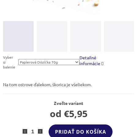
Vyber
Detailné
si
informácie
balenie
Na tom ostrove ďalekom, škorica je všeliekom.
Zvoľte variant
od
€5,95
Jednotková
cena:
PRIDAŤ DO KOŠÍKA