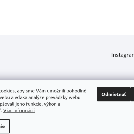
Instagra
ookies, aby sme Vám umožnili pohodlné
Odmietnuť
webu a vďaka analýze prevádzky webu
pšovali jeho funkcie, výkon a
ť.
Viac informácií
S
I
ie