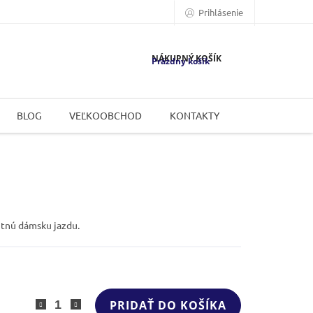
Prihlásenie
NÁKUPNÝ KOŠÍK
Prázdny košík
BLOG
VEĽKOOBCHOD
KONTAKTY
utnú dámsku jazdu.
PRIDAŤ DO KOŠÍKA