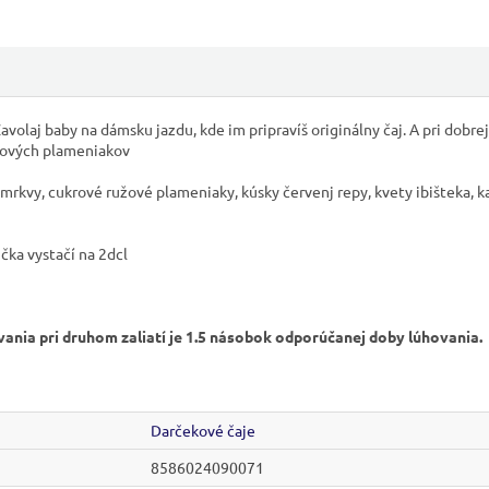
Zavolaj baby na dámsku jazdu, kde im pripravíš originálny čaj. A pri dobrej
krových plameniakov
 mrkvy, cukrové ružové plameniaky, kúsky červenj repy, kvety ibišteka,
ička vystačí na 2dcl
vania pri druhom zaliatí je 1.5 násobok odporúčanej doby lúhovania.
Darčekové čaje
8586024090071