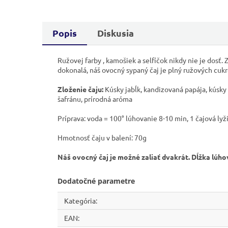
Popis
Diskusia
Ružovej farby , kamošiek a selfíčok nikdy nie je dosť. 
dokonalá, náš ovocný sypaný čaj je plný ružových cu
Zloženie čaju:
Kúsky jabĺk, kandizovaná papája, kúsky
šafránu, prírodná aróma
Príprava: voda = 100° lúhovanie 8-10 min, 1 čajová lyž
Hmotnosť čaju v balení: 70g
Náš ovocný čaj je možné zaliať dvakrát. Dĺžka lúho
Dodatočné parametre
Kategória
:
EAN
: