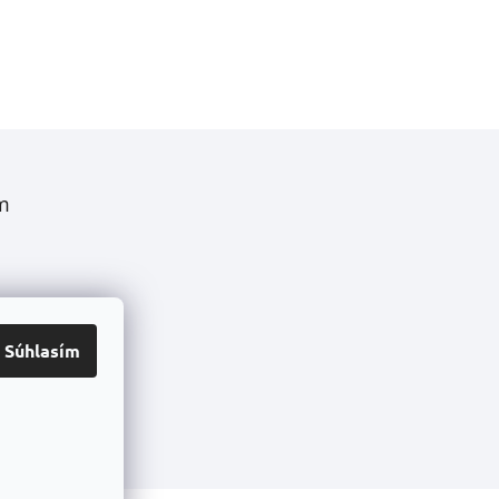
m
Súhlasím
ledovať na
nstagrame