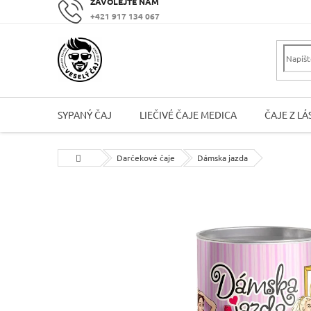
Prejsť
+421 917 134 067
na
obsah
SYPANÝ ČAJ
LIEČIVÉ ČAJE MEDICA
ČAJE Z LÁ
Domov
Darčekové čaje
Dámska jazda