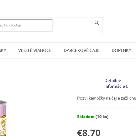
HĽADAŤ
SKY
VESELÉ VIANOCE
DARČEKOVÉ ČAJE
DOPLNKY
Detailné
informácie
Pozvi kamošky na čaj a zaži ch
Skladom
(10 ks)
€8,70
Jednotková