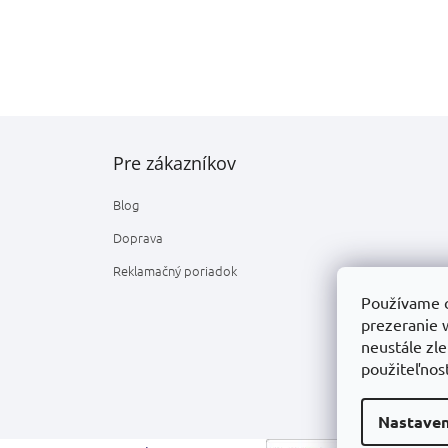
Z
á
Pre zákazníkov
p
ä
Blog
t
i
Doprava
e
Reklamačný poriadok
Používame c
prezeranie 
neustále zle
použiteľnos
Nastaven