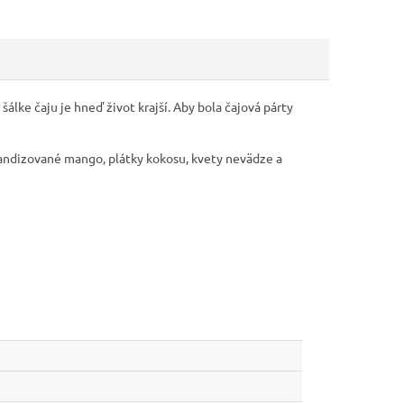
 šálke čaju je hneď život krajší. Aby bola čajová párty
 kandizované mango, plátky kokosu, kvety nevädze a